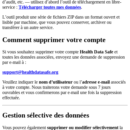
d’audit, etc. — utilisez d’abord l’outil de téléchargement en libre-
service :
Télécharger toutes mes données
.
L’outil produit une série de fichiers ZIP dans un format ouvert et
lisible par machine, que vous pouvez conserver, archiver ou
transférer à un autre service.
Comment supprimer votre compte
Si vous souhaitez supprimer votre compte
Health Data Safe
et
toutes les données associées, envoyez une demande de suppression
ouvrir
naviguer
fermer
↵
↑↓
Esc
par e-mail à :
support@healthdatasafe.org
Veuillez indiquer le
nom d’utilisateur
ou l’
adresse e-mail
associés
à votre compte. Nous traiterons votre demande sous 7 jours
ouvrables et vous confirmerons par e-mail une fois la suppression
effectuée.
Gestion sélective des données
Vous pouvez également
supprimer ou modifier sélectivement
la